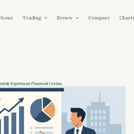
Home
Trading
Review
Compare
Chart
ntuk Keputusan Finansial Cerdas