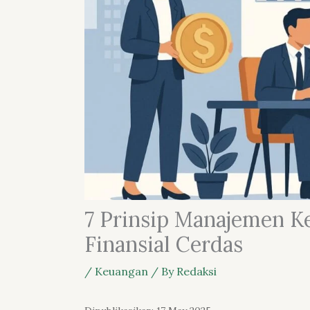
7 Prinsip Manajemen K
Finansial Cerdas
/
Keuangan
/ By
Redaksi