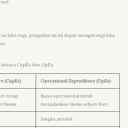
ernet.
an laba rugi, pengeluaran ini dapat mengurangi laba
ma.
 antara CapEx dan OpEx:
re (CapEx)
Operational Expenditure (OpEx)
set tetap
Biaya operasional untuk
 bisnis
menjalankan bisnis sehari-hari
Jangka pendek