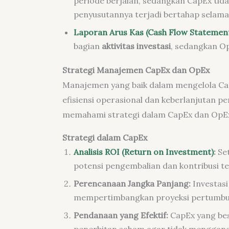
periode berjalan, sedangkan CapEx tid
penyusutannya terjadi bertahap selama
Laporan Arus Kas (Cash Flow Statemen
bagian
aktivitas investasi
, sedangkan O
Strategi Manajemen CapEx dan OpEx
Manajemen yang baik dalam mengelola Ca
efisiensi operasional dan keberlanjutan p
memahami strategi dalam CapEx dan OpE
Strategi dalam CapEx
Analisis ROI (Return on Investment)
:
Set
potensi pengembalian dan kontribusi te
Perencanaan Jangka Panjang:
Investas
mempertimbangkan proyeksi pertumbuha
Pendanaan yang Efektif:
CapEx yang besa
penerbitan saham agar tidak menggangg