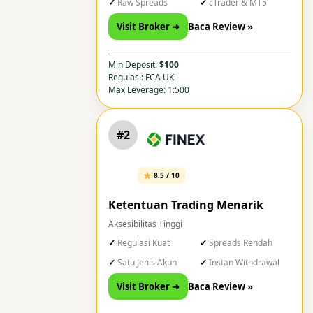
Raw Spreads
cTrader & MT5
Visit Broker ➜
Baca Review »
Min Deposit:
$100
Regulasi: FCA UK
Max Leverage: 1:500
#2
8.5 / 10
Ketentuan Trading Menarik
Aksesibilitas Tinggi
Regulasi Kuat
Spreads Rendah
Satu Jenis Akun
Instan Withdrawal
Visit Broker ➜
Baca Review »