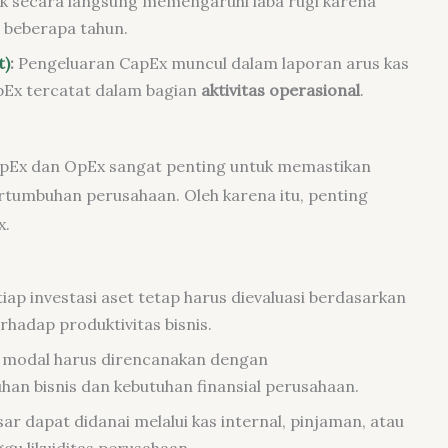
ak secara langsung memengaruhi laba rugi karena
 beberapa tahun.
t)
:
Pengeluaran CapEx muncul dalam laporan arus kas
pEx tercatat dalam bagian
aktivitas operasional
.
pEx dan OpEx sangat penting untuk memastikan
ertumbuhan perusahaan. Oleh karena itu, penting
x.
iap investasi aset tetap harus dievaluasi berdasarkan
rhadap produktivitas bisnis.
i modal harus direncanakan dengan
n bisnis dan kebutuhan finansial perusahaan.
r dapat didanai melalui kas internal, pinjaman, atau
u likuiditas perusahaan.