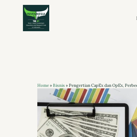
Skip
to
content
Home
»
Bisnis
»
Pengertian CapEx dan OpEx, Perbe