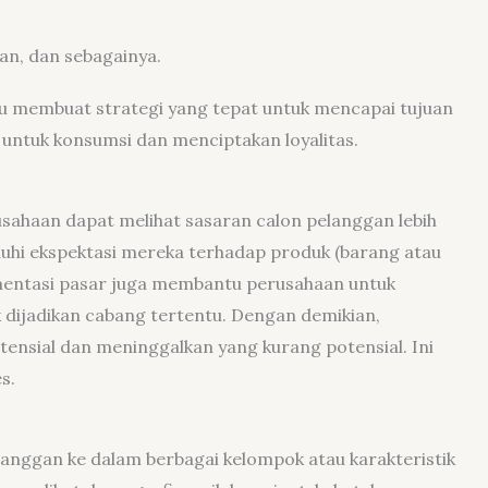
an, dan sebagainya.
 membuat strategi yang tepat untuk mencapai tujuan
untuk konsumsi dan menciptakan loyalitas.
sahaan dapat melihat sasaran calon pelanggan lebih
hi ekspektasi mereka terhadap produk (barang atau
egmentasi pasar juga membantu perusahaan untuk
 dijadikan cabang tertentu. Dengan demikian,
ensial dan meninggalkan yang kurang potensial. Ini
s.
anggan ke dalam berbagai kelompok atau karakteristik