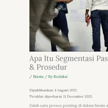
Apa Itu Segmentasi Pas
& Prosedur
/
Bisnis
/ By
Redaksi
Dipublikasikan: 4 August 2021
Terakhir diperbarui: 11 December 2025
Salah satu proses penting di dalam bisnis