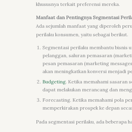
khususnya terkait preferensi mereka.
Manfaat dan Pentingnya Segmentasi Peril
Ada sejumlah manfaat yang diperoleh peru
perilaku konsumen, yaitu sebagai berikut.
Segmentasi perilaku membantu bisnis u
pelanggan, saluran pemasaran (marketin
pesan pemasaran (marketing messages) 
akan meningkatkan konversi menjadi p
Budgeting
. Ketika memahami sasaran s
dapat melakukan merancang dan mengalo
Forecasting. Ketika memahami pola per
memperkirakan prospek ke depan secar
Pada segmentasi perilaku, ada beberapa h