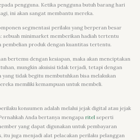
pada pengguna. Ketika pengguna butuh barang hari
 lagi, ini akan sangat membantu mereka.
komponen segmentasi perilaku yang berperan besar
h: sebuah minimarket memberikan hadiah tertentu
 pembelian produk dengan kuantitas tertentu.
han bertemu dengan kesiapan, maka akan menciptakan
tuhan, mungkin akuisisi tidak terjadi, tetapi dengan
 yang tidak begitu membutuhkan bisa melakukan
mereka memiliki kemampuan untuk membeli.
laku konsumen adalah melalui jejak digital atau jejak
. Pernahkah Anda bertanya mengapa
ritel
seperti
member yang dapat digunakan untuk pembayaran
, itu juga menjadi alat pelacakan perilaku pelanggan