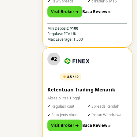
Raw Spreads
cTrader & MT5
Visit Broker ➜
Baca Review »
Min Deposit:
$100
Regulasi: FCA UK
Max Leverage: 1:500
#2
8.5 / 10
Ketentuan Trading Menarik
Aksesibilitas Tinggi
Regulasi Kuat
Spreads Rendah
Satu Jenis Akun
Instan Withdrawal
Visit Broker ➜
Baca Review »