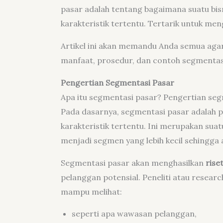
pasar adalah tentang bagaimana suatu bi
karakteristik tertentu. Tertarik untuk men
Artikel ini akan memandu Anda semua agar 
manfaat, prosedur, dan contoh segmentas
Pengertian Segmentasi Pasar
Apa itu segmentasi pasar? Pengertian se
Pada dasarnya, segmentasi pasar adalah 
karakteristik tertentu. Ini merupakan sua
menjadi segmen yang lebih kecil sehingga a
Segmentasi pasar akan menghasilkan
rise
pelanggan potensial. Peneliti atau resear
mampu melihat:
seperti apa wawasan pelanggan,