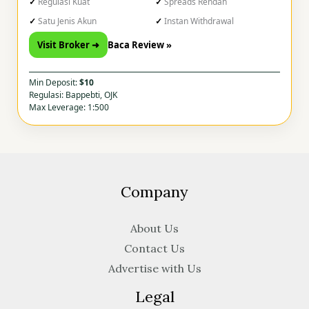
Regulasi Kuat
Spreads Rendah
Satu Jenis Akun
Instan Withdrawal
Visit Broker ➜
Baca Review »
Min Deposit:
$10
Regulasi: Bappebti, OJK
Max Leverage: 1:500
Company
About Us
Contact Us
Advertise with Us
Legal