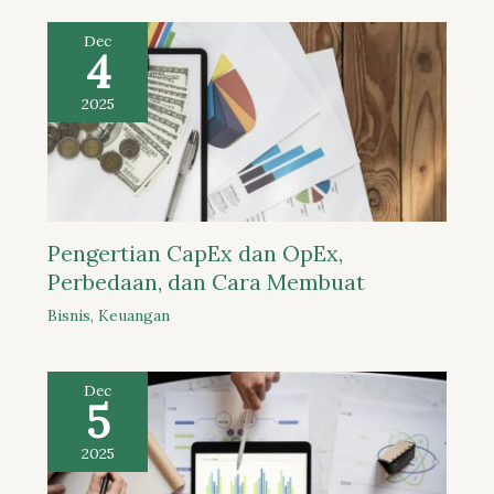
Dec
4
2025
Pengertian CapEx dan OpEx,
Perbedaan, dan Cara Membuat
Bisnis
,
Keuangan
Dec
5
2025