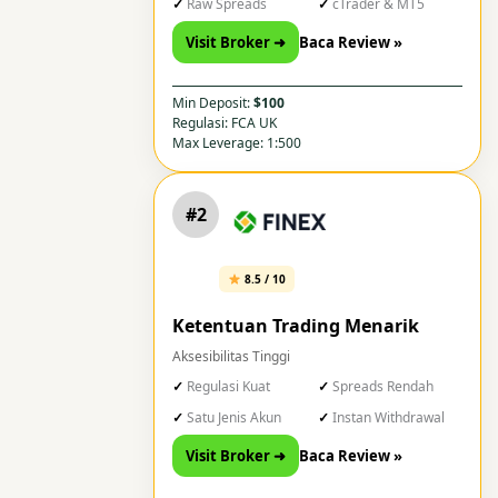
Raw Spreads
cTrader & MT5
Visit Broker ➜
Baca Review »
Min Deposit:
$100
Regulasi: FCA UK
Max Leverage: 1:500
#2
8.5 / 10
Ketentuan Trading Menarik
Aksesibilitas Tinggi
Regulasi Kuat
Spreads Rendah
Satu Jenis Akun
Instan Withdrawal
Visit Broker ➜
Baca Review »