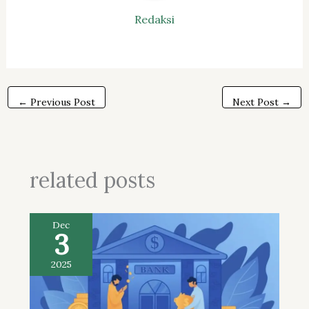
Redaksi
←
Previous Post
Next Post
→
related posts
Dec
3
2025