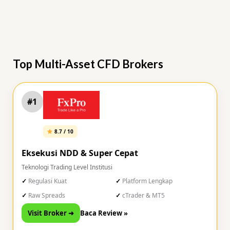
Top Multi-Asset CFD Brokers
#1
8.7 / 10
Eksekusi NDD & Super Cepat
Teknologi Trading Level Institusi
Regulasi Kuat
Platform Lengkap
Raw Spreads
cTrader & MT5
Visit Broker ➜
Baca Review »