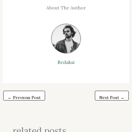
About The Author
Redaksi
←
Previous Post
Next Post
→
related posts