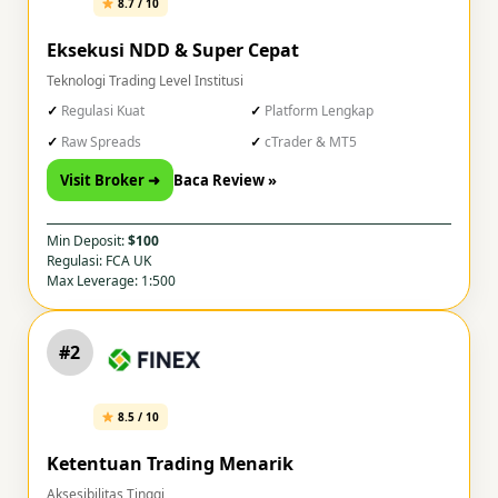
8.7 / 10
Eksekusi NDD & Super Cepat
Teknologi Trading Level Institusi
Regulasi Kuat
Platform Lengkap
Raw Spreads
cTrader & MT5
Visit Broker ➜
Baca Review »
Min Deposit:
$100
Regulasi: FCA UK
Max Leverage: 1:500
#2
8.5 / 10
Ketentuan Trading Menarik
Aksesibilitas Tinggi