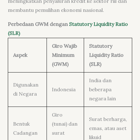
meningkatkan penyaluran kredit ke sektor riil dan
membantu pemulihan ekonomi nasional.
Perbedaan GWM dengan
Statutory Liquidity Ratio
(SLR)
Giro Wajib
Statutory
Aspek
Minimum
Liquidity Ratio
(GWM)
(SLR)
India dan
Digunakan
Indonesia
beberapa
di Negara
negara lain
Giro
Surat berharga,
Bentuk
(tunai) dan
emas, atau aset
Cadangan
surat
likuid