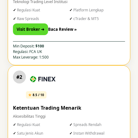
Teknologi Trading Level Institusi
Regulasi Kuat
Platform Lengkap
Raw Spreads
cTrader & MT5
Visit Broker ➜
Baca Review »
Min Deposit:
$100
Regulasi: FCA UK
Max Leverage: 1:500
#2
8.5 / 10
Ketentuan Trading Menarik
Aksesibilitas Tinggi
Regulasi Kuat
Spreads Rendah
Satu Jenis Akun
Instan Withdrawal