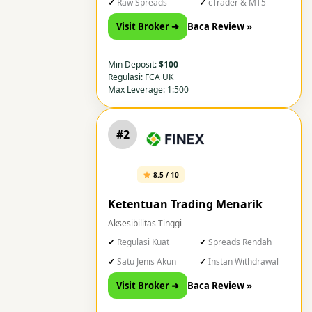
Raw Spreads
cTrader & MT5
Visit Broker ➜
Baca Review »
Min Deposit:
$100
Regulasi: FCA UK
Max Leverage: 1:500
#2
8.5 / 10
Ketentuan Trading Menarik
Aksesibilitas Tinggi
Regulasi Kuat
Spreads Rendah
Satu Jenis Akun
Instan Withdrawal
Visit Broker ➜
Baca Review »