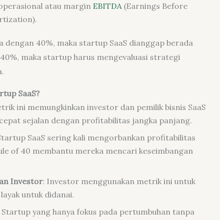
operasional atau margin
EBITDA
(Earnings Before
tization).
sama dengan 40%, maka startup SaaS dianggap berada
ah 40%, maka startup harus mengevaluasi strategi
.
rtup SaaS?
etrik ini memungkinkan investor dan pemilik bisnis SaaS
pat sejalan dengan profitabilitas jangka panjang.
 Startup SaaS sering kali mengorbankan profitabilitas
Rule of 40 membantu mereka mencari keseimbangan
an Investor
: Investor menggunakan metrik ini untuk
ayak untuk didanai.
: Startup yang hanya fokus pada pertumbuhan tanpa