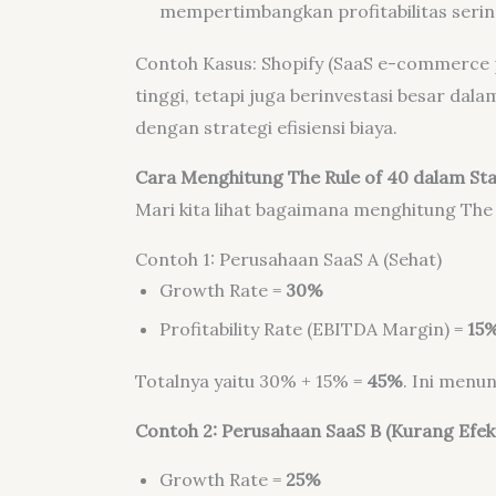
mempertimbangkan profitabilitas sering
Contoh Kasus: Shopify (SaaS e-commerce
tinggi, tetapi juga berinvestasi besar da
dengan strategi efisiensi biaya.
Cara Menghitung The Rule of 40 dalam St
Mari kita lihat bagaimana menghitung The
Contoh 1: Perusahaan SaaS A (Sehat)
Growth Rate =
30%
Profitability Rate (EBITDA Margin) =
15
Totalnya yaitu 30% + 15% =
45%
. Ini menu
Contoh 2: Perusahaan SaaS B (Kurang Efekt
Growth Rate =
25%