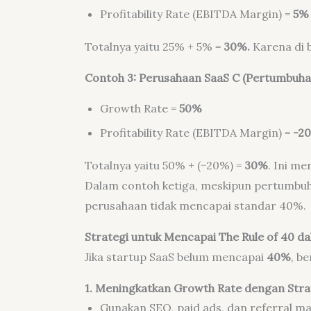
Profitability Rate (EBITDA Margin) =
5%
Totalnya yaitu 25% + 5% =
30%.
Karena di 
Contoh 3: Perusahaan SaaS C (Pertumbuhan 
Growth Rate =
50%
Profitability Rate (EBITDA Margin) =
-2
Totalnya yaitu 50% + (−20%) =
30%
. Ini me
Dalam contoh ketiga, meskipun pertumbuh
perusahaan tidak mencapai standar 40%.
Strategi untuk Mencapai The Rule of 40 d
Jika startup SaaS belum mencapai
40%
, b
1. Meningkatkan Growth Rate dengan Strat
Gunakan SEO, paid ads, dan referral m