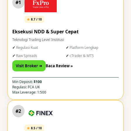
#1
8.7 / 10
Eksekusi NDD & Super Cepat
Teknologi Trading Level Institusi
Regulasi Kuat
Platform Lengkap
Raw Spreads
cTrader & MT5
Visit Broker ➜
Baca Review »
Min Deposit:
$100
Regulasi: FCA UK
Max Leverage: 1:500
#2
8.5 / 10