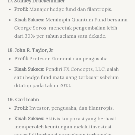
17. Stanley Druckenmiller
Profil:
Manajer hedge fund dan filantropis.
Kisah Sukses:
Memimpin Quantum Fund bersama
George Soros, mencetak pengembalian lebih
dari 30% per tahun selama satu dekade.
18. John R. Taylor, Jr
Profil:
Profesor Ekonomi dan pengusaha.
Kisah Sukses:
Pendiri FX Concepts, LLC, salah
satu hedge fund mata uang terbesar sebelum
ditutup pada tahun 2013.
19. Carl Icahn
Profil:
Investor, pengusaha, dan filantropis.
Kisah Sukses:
Aktivis korporasi yang berhasil
memperoleh keuntungan melalui investasi
agresif di berbagai perusahaan terkemuka.