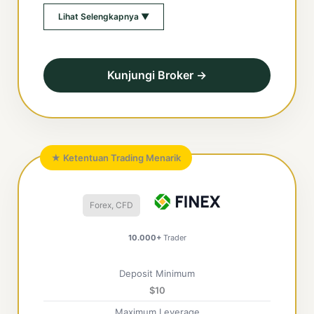
Lihat Selengkapnya ▼
Kunjungi Broker →
★ Ketentuan Trading Menarik
Forex, CFD
10.000+
Trader
Deposit Minimum
$10
Maximum Leverage