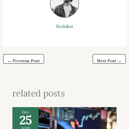
Redaksi
←
Previous Post
Next Post
→
related posts
Dec
25
2025