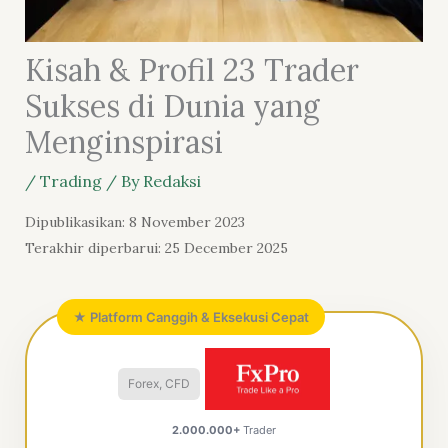
Kisah & Profil 23 Trader
Sukses di Dunia yang
Menginspirasi
/
Trading
/ By
Redaksi
Dipublikasikan: 8 November 2023
Terakhir diperbarui: 25 December 2025
★ Platform Canggih & Eksekusi Cepat
Forex, CFD
2.000.000+
Trader