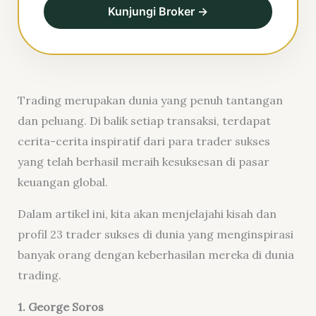
Kunjungi Broker →
Trading merupakan dunia yang penuh tantangan
dan peluang. Di balik setiap transaksi, terdapat
cerita-cerita inspiratif dari para trader sukses
yang telah berhasil meraih kesuksesan di pasar
keuangan global.
Dalam artikel ini, kita akan menjelajahi kisah dan
profil 23 trader sukses di dunia yang menginspirasi
banyak orang dengan keberhasilan mereka di dunia
trading.
1. George Soros