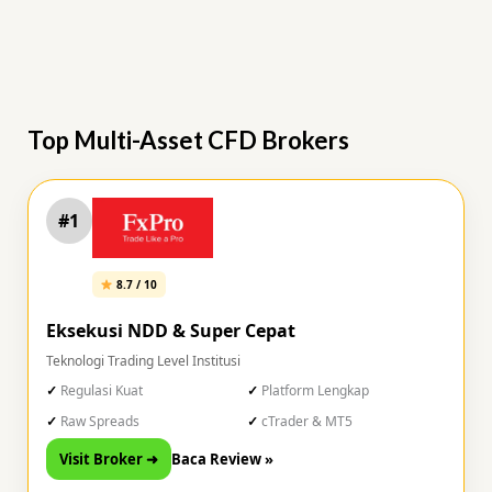
Top Multi-Asset CFD Brokers
#1
8.7 / 10
Eksekusi NDD & Super Cepat
Teknologi Trading Level Institusi
Regulasi Kuat
Platform Lengkap
Raw Spreads
cTrader & MT5
Visit Broker ➜
Baca Review »