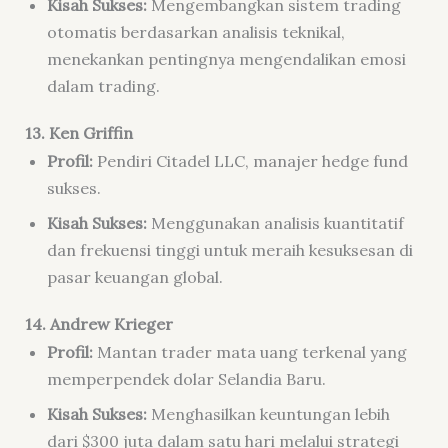
Kisah Sukses:
Mengembangkan sistem trading
otomatis berdasarkan analisis teknikal,
menekankan pentingnya mengendalikan emosi
dalam trading.
13. Ken Griffin
Profil:
Pendiri Citadel LLC, manajer hedge fund
sukses.
Kisah Sukses:
Menggunakan analisis kuantitatif
dan frekuensi tinggi untuk meraih kesuksesan di
pasar keuangan global.
14. Andrew Krieger
Profil:
Mantan trader mata uang terkenal yang
memperpendek dolar Selandia Baru.
Kisah Sukses:
Menghasilkan keuntungan lebih
dari $300 juta dalam satu hari melalui strategi