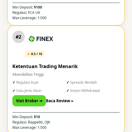
Min Deposit:
$100
Regulasi: FCA UK
Max Leverage: 1:500
#2
8.5 / 10
Ketentuan Trading Menarik
Aksesibilitas Tinggi
Regulasi Kuat
Spreads Rendah
Satu Jenis Akun
Instan Withdrawal
Visit Broker ➜
Baca Review »
Min Deposit:
$10
Regulasi: Bappebti, OJK
Max Leverage: 1:500