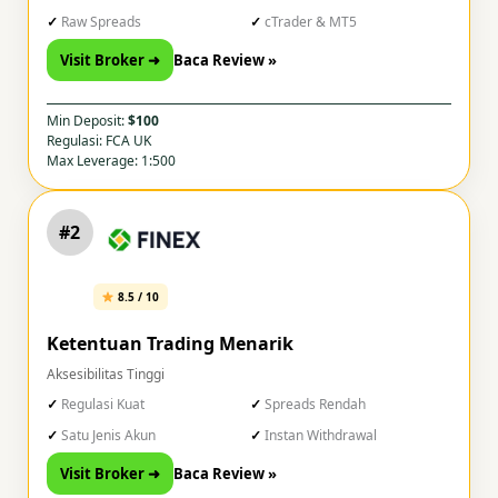
Raw Spreads
cTrader & MT5
Visit Broker ➜
Baca Review »
Min Deposit:
$100
Regulasi: FCA UK
Max Leverage: 1:500
#2
8.5 / 10
Ketentuan Trading Menarik
Aksesibilitas Tinggi
Regulasi Kuat
Spreads Rendah
Satu Jenis Akun
Instan Withdrawal
Visit Broker ➜
Baca Review »