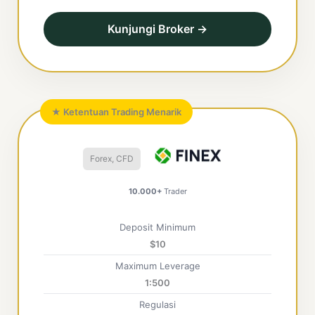
Kunjungi Broker →
★ Ketentuan Trading Menarik
Forex, CFD
10.000+
Trader
Deposit Minimum
$10
Maximum Leverage
1:500
Regulasi