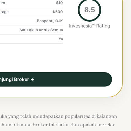
mum
$10
8.5
rage
1:500
Bappebti, OJK
Invesnesia™ Rating
Satu Akun untuk Semua
Ya
njungi Broker →
uka yang telah mendapatkan popularitas di kalangan
hami di mana broker ini diatur dan apakah mereka