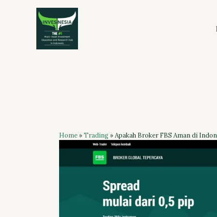
Skip
to
content
Home
»
Trading
»
Apakah Broker FBS Aman di Indon