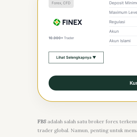
Deposit Mini
Forex, CFD
Maximum Leve
Regulasi
Akun
10.000+
Trader
Akun Islami
Lihat Selengkapnya ▼
Ku
FBS
adalah salah satu broker forex terkem
trader global. Namun, penting untuk mema