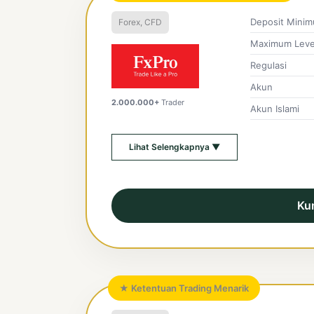
Deposit Mini
Forex, CFD
Maximum Leve
Regulasi
Akun
2.000.000+
Trader
Akun Islami
Lihat Selengkapnya ▼
Ku
★ Ketentuan Trading Menarik