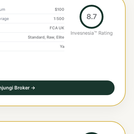
mum
$100
8.7
rage
1:500
FCA UK
Invesnesia™ Rating
Standard, Raw, Elite
Ya
njungi Broker →