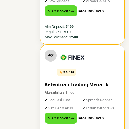
Raw Spreads
cTrader & MT5
Visit Broker ➜
Baca Review »
Min Deposit:
$100
Regulasi: FCA UK
Max Leverage: 1:500
#2
8.5 / 10
Ketentuan Trading Menarik
Aksesibilitas Tinggi
Regulasi Kuat
Spreads Rendah
Satu Jenis Akun
Instan Withdrawal
Visit Broker ➜
Baca Review »