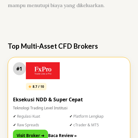
mampu menutupi biaya yang dikeluarkan.
Top Multi-Asset CFD Brokers
#1
8.7 / 10
Eksekusi NDD & Super Cepat
Teknologi Trading Level Institusi
Regulasi Kuat
Platform Lengkap
Raw Spreads
cTrader & MT5
Visit Broker ➜
Baca Review »