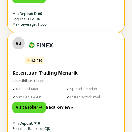
Min Deposit:
$100
Regulasi: FCA UK
Max Leverage: 1:500
#2
8.5 / 10
Ketentuan Trading Menarik
Aksesibilitas Tinggi
Regulasi Kuat
Spreads Rendah
Satu Jenis Akun
Instan Withdrawal
Visit Broker ➜
Baca Review »
Min Deposit:
$10
Regulasi: Bappebti, OJK