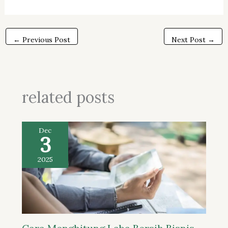
←
Previous Post
Next Post
→
related posts
Dec
3
2025