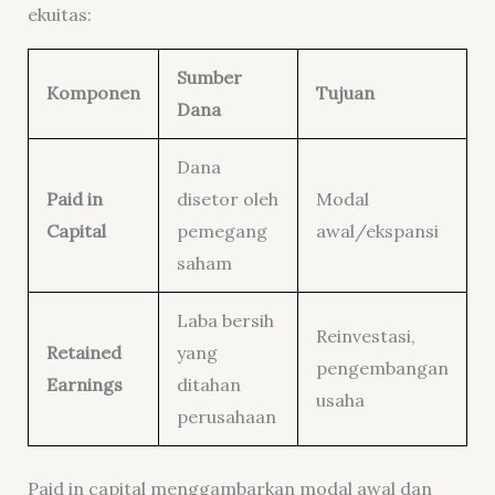
ekuitas:
Sumber
Komponen
Tujuan
Dana
Dana
Paid in
disetor oleh
Modal
Capital
pemegang
awal/ekspansi
saham
Laba bersih
Reinvestasi,
Retained
yang
pengembangan
Earnings
ditahan
usaha
perusahaan
Paid in capital menggambarkan modal awal dan