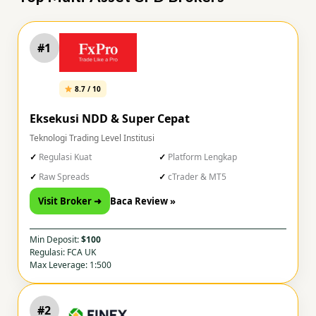
#1
8.7 / 10
Eksekusi NDD & Super Cepat
Teknologi Trading Level Institusi
Regulasi Kuat
Platform Lengkap
Raw Spreads
cTrader & MT5
Visit Broker ➜
Baca Review »
Min Deposit:
$100
Regulasi: FCA UK
Max Leverage: 1:500
#2