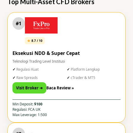
Top Multi-Asset CFD Brokers
#1
8.7 / 10
Eksekusi NDD & Super Cepat
Teknologi Trading Level Institusi
Regulasi Kuat
Platform Lengkap
Raw Spreads
cTrader & MT5
Visit Broker ➜
Baca Review »
Min Deposit:
$100
Regulasi: FCA UK
Max Leverage: 1:500