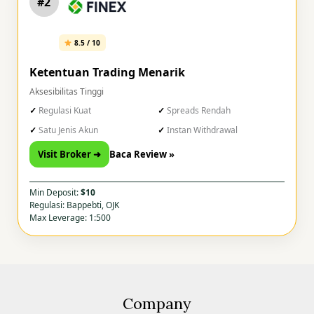
#2
8.5 / 10
Ketentuan Trading Menarik
Aksesibilitas Tinggi
Regulasi Kuat
Spreads Rendah
Satu Jenis Akun
Instan Withdrawal
Visit Broker ➜
Baca Review »
Min Deposit:
$10
Regulasi: Bappebti, OJK
Max Leverage: 1:500
Company