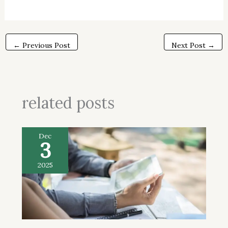
←
Previous Post
Next Post
→
related posts
Dec
3
2025