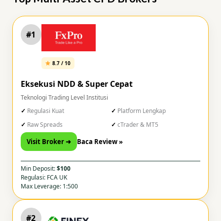
#1
8.7 / 10
Eksekusi NDD & Super Cepat
Teknologi Trading Level Institusi
Regulasi Kuat
Platform Lengkap
Raw Spreads
cTrader & MT5
Visit Broker ➜
Baca Review »
Min Deposit:
$100
Regulasi: FCA UK
Max Leverage: 1:500
#2