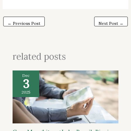
←
Previous Post
Next Post
→
related posts
Dec
3
2025