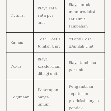
Biaya untuk
Biaya rata-
memproduksi
Definisi
rata per
satu unit
unit
tambahan
Total Cost ÷
ΔTotal Cost ÷
Rumus
Jumlah Unit
ΔJumlah Unit
Biaya
Biaya tambahan
Fokus
keseluruhan
per unit
dibagi unit
Pengambilan
Penetapan
keputusan
Kegunaan
harga
produksi jangka
umum
pendek