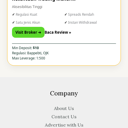
Aksesibilitas Tinggi
Regulasi Kuat
Spreads Rendah
Satu Jenis Akun
Instan Withdrawal
Visit Broker ➜
Baca Review »
Min Deposit:
$10
Regulasi: Bappebti, OJK
Max Leverage: 1:500
Company
About Us
Contact Us
Advertise with Us