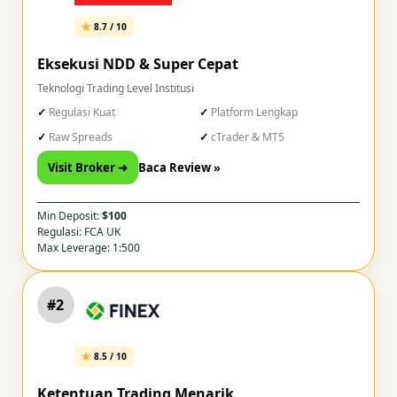
8.7 / 10
Eksekusi NDD & Super Cepat
Teknologi Trading Level Institusi
Regulasi Kuat
Platform Lengkap
Raw Spreads
cTrader & MT5
Visit Broker ➜
Baca Review »
Min Deposit:
$100
Regulasi: FCA UK
Max Leverage: 1:500
#2
8.5 / 10
Ketentuan Trading Menarik