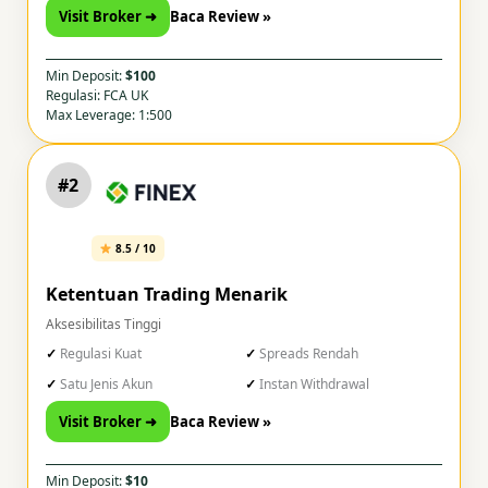
Visit Broker ➜
Baca Review »
Min Deposit:
$100
Regulasi: FCA UK
Max Leverage: 1:500
#2
8.5 / 10
Ketentuan Trading Menarik
Aksesibilitas Tinggi
Regulasi Kuat
Spreads Rendah
Satu Jenis Akun
Instan Withdrawal
Visit Broker ➜
Baca Review »
Min Deposit:
$10