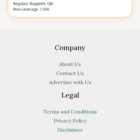
Regulasi: Bappebti, OJK
Max Leverage: 1:500
Company
About Us
Contact Us
Advertise with Us
Legal
Terms and Conditions
Privacy Policy
Disclaimer