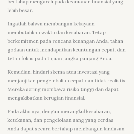
bertahap mengarah pada keamanan finansial yang
lebih besar.
Ingatlah bahwa membangun kekayaan
membutuhkan waktu dan kesabaran. Tetap
berkomitmen pada rencana keuangan Anda, tahan
godaan untuk mendapatkan keuntungan cepat, dan
tetap fokus pada tujuan jangka panjang Anda.
Kemudian, hindari skema atau investasi yang
menjanjikan pengembalian cepat dan tidak realistis.
Mereka sering membawa risiko tinggi dan dapat
mengakibatkan kerugian finansial.
Pada akhirnya, dengan merangkul kesabaran,
ketekunan, dan pengelolaan uang yang cerdas,
Anda dapat secara bertahap membangun landasan