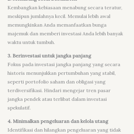
Kembangkan kebiasaan menabung secara teratur,
meskipun jumlahnya kecil. Memulai lebih awal
memungkinkan Anda memanfaatkan bunga
majemuk dan memberi investasi Anda lebih banyak
waktu untuk tumbuh.
3. Berinvestasi untuk jangka panjang
Fokus pada investasi jangka panjang yang secara
historis menunjukkan pertumbuhan yang stabil,
seperti portofolio saham dan obligasi yang
terdiversifikasi. Hindari mengejar tren pasar
jangka pendek atau terlibat dalam investasi
spekulatif.
4. Minimalkan pengeluaran dan kelola utang
Identifikasi dan hilangkan pengeluaran yang tidak