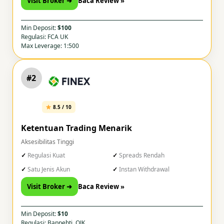
Visit Broker ➜
Baca Review »
Min Deposit:
$100
Regulasi: FCA UK
Max Leverage: 1:500
#2
8.5 / 10
Ketentuan Trading Menarik
Aksesibilitas Tinggi
Regulasi Kuat
Spreads Rendah
Satu Jenis Akun
Instan Withdrawal
Visit Broker ➜
Baca Review »
Min Deposit:
$10
Regulasi: Bappebti, OJK