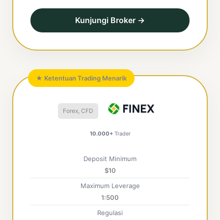
Kunjungi Broker →
★ Ketentuan Trading Menarik
Forex, CFD
10.000+
Trader
Deposit Minimum
$10
Maximum Leverage
1:500
Regulasi