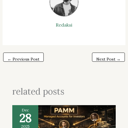
Redaksi
←
Previous Post
Next Post
→
related posts
Dec
28
2025