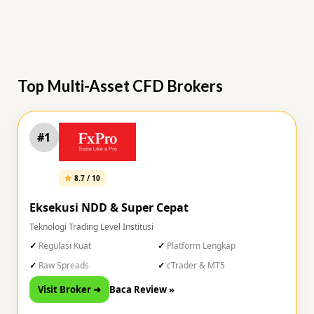
Top Multi-Asset CFD Brokers
#1
8.7 / 10
Eksekusi NDD & Super Cepat
Teknologi Trading Level Institusi
Regulasi Kuat
Platform Lengkap
Raw Spreads
cTrader & MT5
Visit Broker ➜
Baca Review »