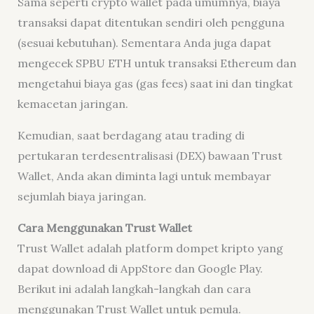
Sama seperti crypto wallet pada umumnya, biaya
transaksi dapat ditentukan sendiri oleh pengguna
(sesuai kebutuhan). Sementara Anda juga dapat
mengecek SPBU ETH untuk transaksi Ethereum dan
mengetahui biaya gas (gas fees) saat ini dan tingkat
kemacetan jaringan.
Kemudian, saat berdagang atau trading di
pertukaran terdesentralisasi (DEX) bawaan Trust
Wallet, Anda akan diminta lagi untuk membayar
sejumlah biaya jaringan.
Cara Menggunakan Trust Wallet
Trust Wallet adalah platform dompet kripto yang
dapat download di AppStore dan Google Play.
Berikut ini adalah langkah-langkah dan cara
menggunakan Trust Wallet untuk pemula.