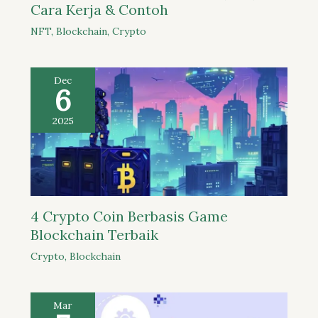
Cara Kerja & Contoh
NFT
,
Blockchain
,
Crypto
Dec
6
2025
4 Crypto Coin Berbasis Game
Blockchain Terbaik
Crypto
,
Blockchain
Mar