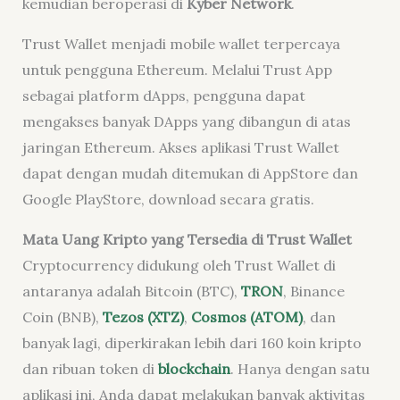
kemudian beroperasi di
Kyber Network
.
Trust Wallet menjadi mobile wallet terpercaya
untuk pengguna Ethereum. Melalui Trust App
sebagai platform dApps, pengguna dapat
mengakses banyak DApps yang dibangun di atas
jaringan Ethereum. Akses aplikasi Trust Wallet
dapat dengan mudah ditemukan di AppStore dan
Google PlayStore, download secara gratis.
Mata Uang Kripto yang Tersedia di Trust Wallet
Cryptocurrency didukung oleh Trust Wallet di
antaranya adalah Bitcoin (BTC),
TRON
, Binance
Coin (BNB),
Tezos (XTZ)
,
Cosmos (ATOM)
, dan
banyak lagi, diperkirakan lebih dari 160 koin kripto
dan ribuan token di
blockchain
. Hanya dengan satu
aplikasi ini, Anda dapat melakukan banyak aktivitas