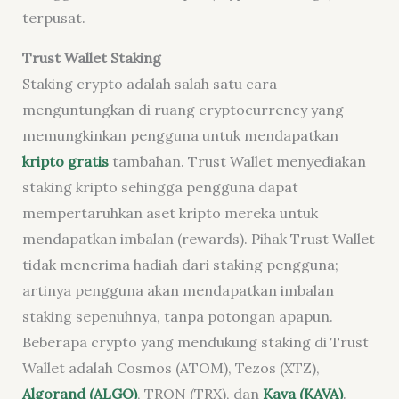
terpusat.
Trust Wallet Staking
Staking crypto adalah salah satu cara
menguntungkan di ruang cryptocurrency yang
memungkinkan pengguna untuk mendapatkan
kripto gratis
tambahan. Trust Wallet menyediakan
staking kripto sehingga pengguna dapat
mempertaruhkan aset kripto mereka untuk
mendapatkan imbalan (rewards). Pihak Trust Wallet
tidak menerima hadiah dari staking pengguna;
artinya pengguna akan mendapatkan imbalan
staking sepenuhnya, tanpa potongan apapun.
Beberapa crypto yang mendukung staking di Trust
Wallet adalah Cosmos (ATOM), Tezos (XTZ),
Algorand (ALGO)
, TRON (TRX), dan
Kava (KAVA)
.