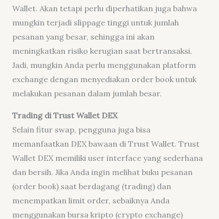
Wallet. Akan tetapi perlu diperhatikan juga bahwa
mungkin terjadi slippage tinggi untuk jumlah
pesanan yang besar, sehingga ini akan
meningkatkan risiko kerugian saat bertransaksi.
Jadi, mungkin Anda perlu menggunakan platform
exchange dengan menyediakan order book untuk
melakukan pesanan dalam jumlah besar.
Trading di Trust Wallet DEX
Selain fitur swap, pengguna juga bisa
memanfaatkan DEX bawaan di Trust Wallet. Trust
Wallet DEX memiliki user interface yang sederhana
dan bersih. Jika Anda ingin melihat buku pesanan
(order book) saat berdagang (trading) dan
menempatkan limit order, sebaiknya Anda
menggunakan bursa kripto (crypto exchange)