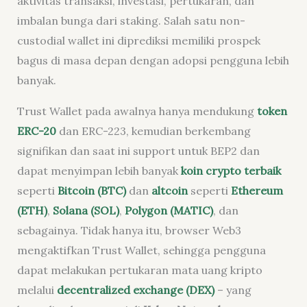
aktivitas transaksi, investasi, pertukaran, dan
imbalan bunga dari staking. Salah satu non-
custodial wallet ini diprediksi memiliki prospek
bagus di masa depan dengan adopsi pengguna lebih
banyak.
Trust Wallet pada awalnya hanya mendukung
token
ERC-20
dan ERC-223, kemudian berkembang
signifikan dan saat ini support untuk BEP2 dan
dapat menyimpan lebih banyak
koin crypto terbaik
seperti
Bitcoin (BTC)
dan
altcoin
seperti
Ethereum
(ETH)
,
Solana (SOL)
,
Polygon (MATIC)
, dan
sebagainya. Tidak hanya itu, browser Web3
mengaktifkan Trust Wallet, sehingga pengguna
dapat melakukan pertukaran mata uang kripto
melalui
decentralized exchange (DEX)
– yang