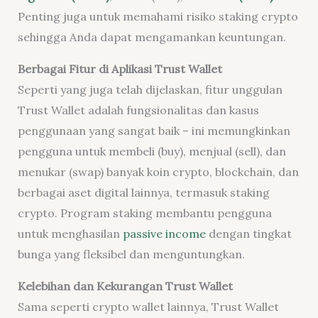
Penting juga untuk memahami risiko staking crypto
sehingga Anda dapat mengamankan keuntungan.
Berbagai Fitur di Aplikasi Trust Wallet
Seperti yang juga telah dijelaskan, fitur unggulan
Trust Wallet adalah fungsionalitas dan kasus
penggunaan yang sangat baik – ini memungkinkan
pengguna untuk membeli (buy), menjual (sell), dan
menukar (swap) banyak koin crypto, blockchain, dan
berbagai aset digital lainnya, termasuk staking
crypto. Program staking membantu pengguna
untuk menghasilan
passive income
dengan tingkat
bunga yang fleksibel dan menguntungkan.
Kelebihan dan Kekurangan Trust Wallet
Sama seperti crypto wallet lainnya, Trust Wallet