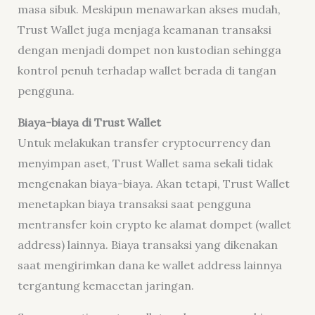
masa sibuk. Meskipun menawarkan akses mudah,
Trust Wallet juga menjaga keamanan transaksi
dengan menjadi dompet non kustodian sehingga
kontrol penuh terhadap wallet berada di tangan
pengguna.
Biaya-biaya di Trust Wallet
Untuk melakukan transfer cryptocurrency dan
menyimpan aset, Trust Wallet sama sekali tidak
mengenakan biaya-biaya. Akan tetapi, Trust Wallet
menetapkan biaya transaksi saat pengguna
mentransfer koin crypto ke alamat dompet (wallet
address) lainnya. Biaya transaksi yang dikenakan
saat mengirimkan dana ke wallet address lainnya
tergantung kemacetan jaringan.