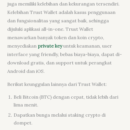
juga memiliki kelebihan dan kekurangan tersendiri.
Kelebihan Trust Wallet adalah kasus penggunaan
dan fungsionalitas yang sangat baik, sehingga
dijuluki aplikasi all-in-one. Trust Wallet
menawarkan banyak token dan koin crypto,
menyediakan
private key
untuk keamanan, user
interface yang friendly, bebas biaya-biaya, dapat di-
download gratis, dan support untuk perangkat
Android dan iOS.
Berikut keunggulan lainnya dari Trust Wallet:
Beli Bitcoin (BTC) dengan cepat, tidak lebih dari
lima menit.
Dapatkan bunga melalui staking crypto di
dompet.