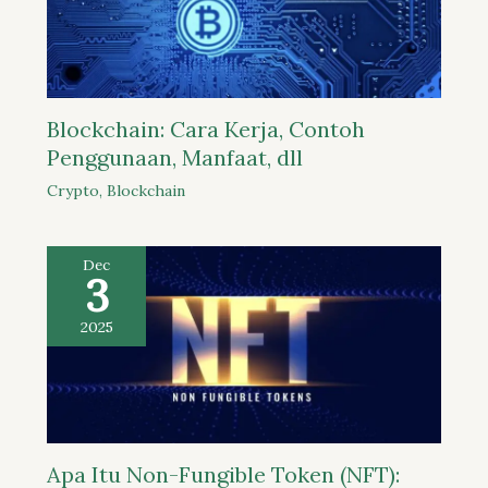
Blockchain: Cara Kerja, Contoh
Penggunaan, Manfaat, dll
Crypto
,
Blockchain
Dec
3
2025
Apa Itu Non-Fungible Token (NFT):