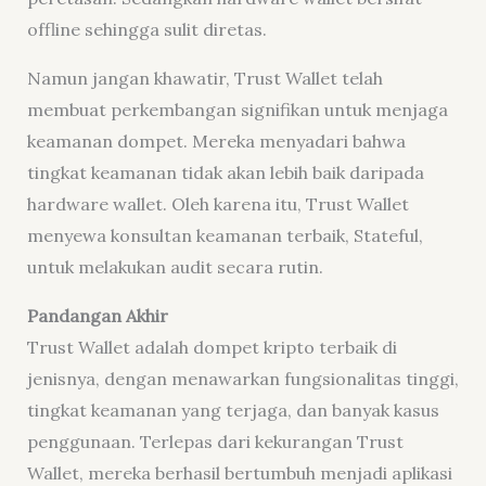
offline sehingga sulit diretas.
Namun jangan khawatir, Trust Wallet telah
membuat perkembangan signifikan untuk menjaga
keamanan dompet. Mereka menyadari bahwa
tingkat keamanan tidak akan lebih baik daripada
hardware wallet. Oleh karena itu, Trust Wallet
menyewa konsultan keamanan terbaik, Stateful,
untuk melakukan audit secara rutin.
Pandangan Akhir
Trust Wallet adalah dompet kripto terbaik di
jenisnya, dengan menawarkan fungsionalitas tinggi,
tingkat keamanan yang terjaga, dan banyak kasus
penggunaan. Terlepas dari kekurangan Trust
Wallet, mereka berhasil bertumbuh menjadi aplikasi