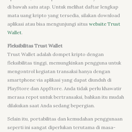
di bawah satu atap. Untuk melihat daftar lengkap
mata uang kripto yang tersedia, silakan download
aplikasi atau bisa mengunjungi situs
website Trust
Wallet
.
Fleksibilitas Trust Wallet
Trust Wallet adalah dompet kripto dengan
fleksibilitas tinggi, memungkinkan pengguna untuk
mengontrol kegiatan transaksi hanya dengan
smartphone via aplikasi yang dapat diunduh di
PlayStore dan AppStore. Anda tidak perlu khawatir
merasa repot untuk bertransaksi, bahkan itu mudah
dilakukan saat Anda sedang bepergian.
Selain itu, portabilitas dan kemudahan penggunaan
seperti ini sangat diperlukan terutama di masa-