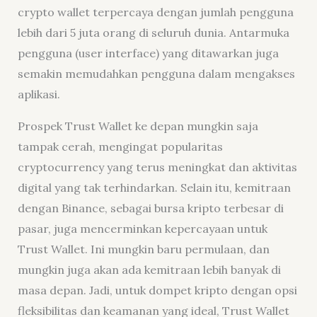
crypto wallet terpercaya dengan jumlah pengguna
lebih dari 5 juta orang di seluruh dunia. Antarmuka
pengguna (user interface) yang ditawarkan juga
semakin memudahkan pengguna dalam mengakses
aplikasi.
Prospek Trust Wallet ke depan mungkin saja
tampak cerah, mengingat popularitas
cryptocurrency yang terus meningkat dan aktivitas
digital yang tak terhindarkan. Selain itu, kemitraan
dengan Binance, sebagai bursa kripto terbesar di
pasar, juga mencerminkan kepercayaan untuk
Trust Wallet. Ini mungkin baru permulaan, dan
mungkin juga akan ada kemitraan lebih banyak di
masa depan. Jadi, untuk dompet kripto dengan opsi
fleksibilitas dan keamanan yang ideal, Trust Wallet