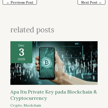
←
Previous Post
Next Post
→
related posts
Dec
3
2025
Apa Itu Private Key pada Blockchain &
Cryptocurrency
Crypto
,
Blockchain