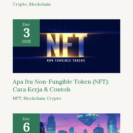
Crypto
,
Blockchain
Dec
3
2025
Apa Itu Non-Fungible Token (NFT):
Cara Kerja & Contoh
NFT
,
Blockchain
,
Crypto
Dec
6