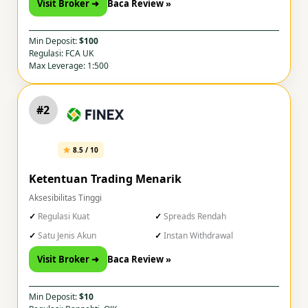
Visit Broker ➜
Baca Review »
Min Deposit:
$100
Regulasi: FCA UK
Max Leverage: 1:500
#2
8.5 / 10
Ketentuan Trading Menarik
Aksesibilitas Tinggi
Regulasi Kuat
Spreads Rendah
Satu Jenis Akun
Instan Withdrawal
Visit Broker ➜
Baca Review »
Min Deposit:
$10