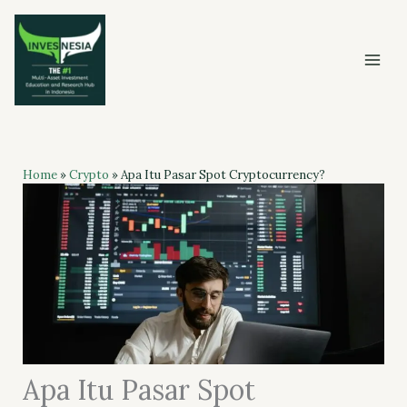
Skip
to
content
Home
»
Crypto
»
Apa Itu Pasar Spot Cryptocurrency?
Apa Itu Pasar Spot