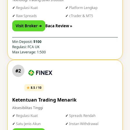
Regulasi Kuat
Platform Lengkap
Raw Spreads
cTrader & MT5
Visit Broker ➜
Baca Review »
Min Deposit:
$100
Regulasi: FCA UK
Max Leverage: 1:500
#2
8.5 / 10
Ketentuan Trading Menarik
Aksesibilitas Tinggi
Regulasi Kuat
Spreads Rendah
Satu Jenis Akun
Instan Withdrawal