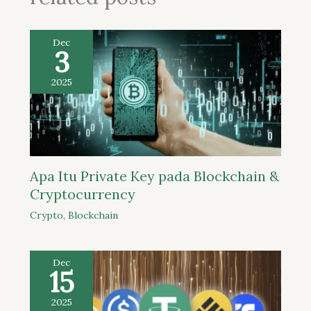
Dec
3
2025
Apa Itu Private Key pada Blockchain &
Cryptocurrency
Crypto
,
Blockchain
Dec
15
2025