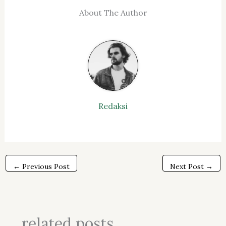
About The Author
Redaksi
←
Previous Post
Next Post
→
related posts