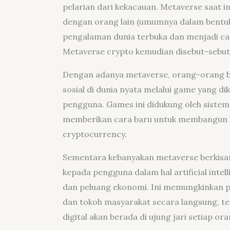
pelarian dari kekacauan. Metaverse saat i
dengan orang lain (umumnya dalam bent
pengalaman dunia terbuka dan menjadi ca
Metaverse crypto kemudian disebut-sebut 
Dengan adanya metaverse, orang-orang bisa
sosial di dunia nyata melalui game yang 
pengguna. Games ini didukung oleh sistem 
memberikan cara baru untuk membangun kek
cryptocurrency.
Sementara kebanyakan metaverse berkisar
kepada pengguna dalam hal artificial intelli
dan peluang ekonomi. Ini memungkinkan pe
dan tokoh masyarakat secara langsung, ter
digital akan berada di ujung jari setiap ora