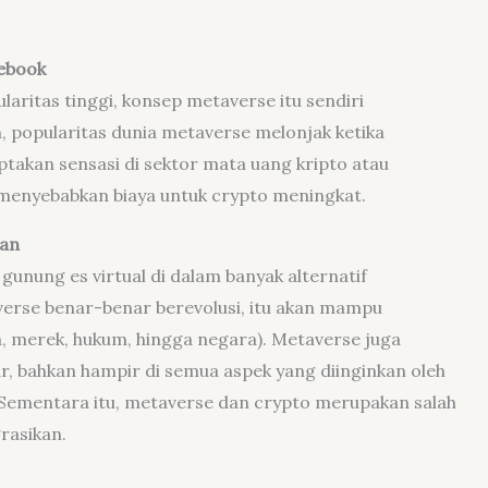
ebook
ritas tinggi, konsep metaverse itu sendiri
 popularitas dunia metaverse melonjak ketika
akan sensasi di sektor mata uang kripto atau
 menyebabkan biaya untuk crypto meningkat.
nan
unung es virtual di dalam banyak alternatif
erse benar-benar berevolusi, itu akan mampu
, merek, hukum, hingga negara). Metaverse juga
r, bahkan hampir di semua aspek yang diinginkan oleh
i. Sementara itu, metaverse dan crypto merupakan salah
rasikan.