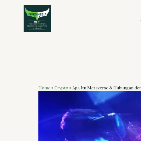
Skip
to
content
Home
»
Crypto
»
Apa Itu Metaverse & Hubungan de