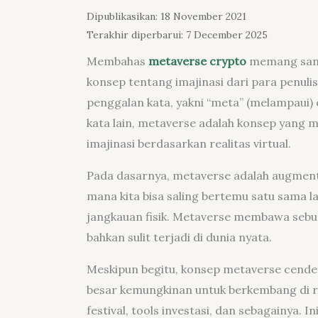
Dipublikasikan: 18 November 2021
Terakhir diperbarui: 7 December 2025
Membahas
metaverse crypto
memang sang
konsep tentang imajinasi dari para penulis 
penggalan kata, yakni “meta” (melampaui) 
kata lain, metaverse adalah konsep yang
imajinasi berdasarkan realitas virtual.
Pada dasarnya, metaverse adalah augmente
mana kita bisa saling bertemu satu sama lai
jangkauan fisik. Metaverse membawa seb
bahkan sulit terjadi di dunia nyata.
Meskipun begitu, konsep metaverse cende
besar kemungkinan untuk berkembang di rua
festival, tools investasi, dan sebagainya.