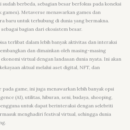
ni sudah berbeda, sebagian besar berfokus pada koneksi
uk games). Metaverse menawarkan games dan
ra baru untuk terhubung di dunia yang bermakna.
sebagai bagian dari ekosistem besar.
 terlibat dalam lebih banyak aktivitas dan interaksi
dikembangkan dan dimainkan oleh masing-masing
ekonomi virtual dengan landasan dunia nyata. Ini akan
ayaan aktual melalui aset digital, NFT, dan
 pada game, ini juga menawarkan lebih banyak opsi
gence (AI), utilitas, hiburan, seni, budaya, shooping,
ngguna untuk dapat berinteraksi dengan selebriti
masuk menghadiri festival virtual, sehingga dunia
ng.