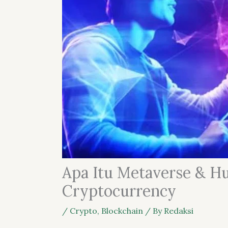
Apa Itu Metaverse & 
Cryptocurrency
/
Crypto
,
Blockchain
/ By
Redaksi