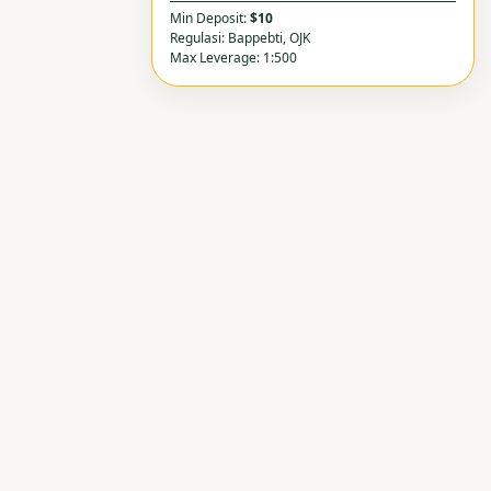
Min Deposit:
$10
Regulasi: Bappebti, OJK
Max Leverage: 1:500