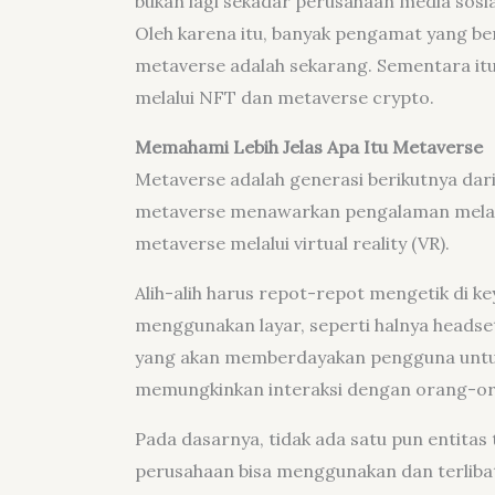
bukan lagi sekadar perusahaan media sosial
Oleh karena itu, banyak pengamat yang ber
metaverse adalah sekarang. Sementara itu,
melalui NFT dan metaverse crypto.
Memahami Lebih Jelas Apa Itu Metaverse
Metaverse adalah generasi berikutnya dari 
metaverse menawarkan pengalaman melam
metaverse melalui virtual reality (VR).
Alih-alih harus repot-repot mengetik di k
menggunakan layar, seperti halnya headse
yang akan memberdayakan pengguna untuk b
memungkinkan interaksi dengan orang-ora
Pada dasarnya, tidak ada satu pun entitas
perusahaan bisa menggunakan dan terlibat 