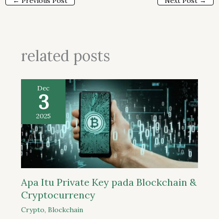
←
Previous Post
Next Post
→
related posts
Dec
3
2025
Apa Itu Private Key pada Blockchain &
Cryptocurrency
Crypto
,
Blockchain