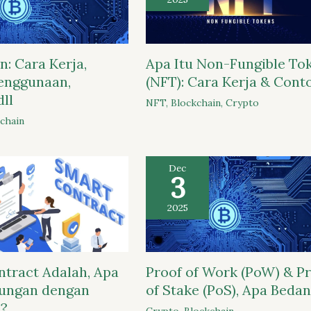
n: Cara Kerja,
Apa Itu Non-Fungible To
enggunaan,
(NFT): Cara Kerja & Cont
dll
NFT
,
Blockchain
,
Crypto
chain
Dec
3
2025
tract Adalah, Apa
Proof of Work (PoW) & P
bungan dengan
of Stake (PoS), Apa Beda
?