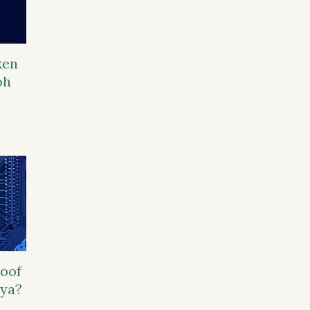
ken
oh
roof
nya?