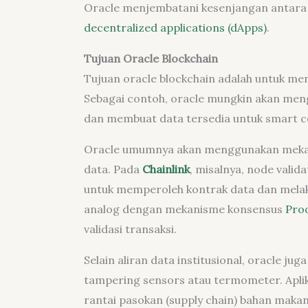
Oracle menjembatani kesenjangan antara
decentralized applications (dApps)
.
Tujuan Oracle Blockchain
Tujuan oracle blockchain adalah untuk meng
Sebagai contoh, oracle mungkin akan men
dan membuat data tersedia untuk smart c
Oracle umumnya akan menggunakan mekani
data. Pada
Chainlink
, misalnya, node vali
untuk memperoleh kontrak data dan melaku
analog dengan mekanisme konsensus
Proo
validasi transaksi.
Selain aliran data institusional, oracle j
tampering sensors atau termometer. Aplik
rantai pasokan (supply chain) bahan mak