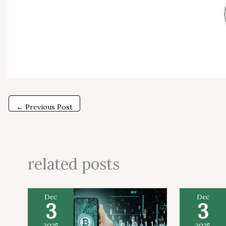
←
Previous Post
related posts
Dec
Dec
3
3
2025
2025