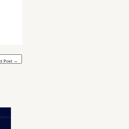
t Post
→