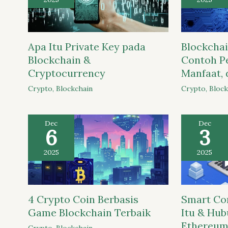
Apa Itu Private Key pada
Blockchai
Blockchain &
Contoh P
Cryptocurrency
Manfaat, 
Crypto
,
Blockchain
Crypto
,
Block
Dec
Dec
6
3
2025
2025
4 Crypto Coin Berbasis
Smart Con
Game Blockchain Terbaik
Itu & Hu
Ethereum