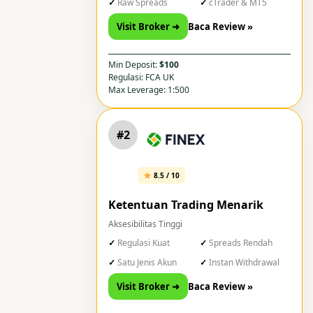
Raw Spreads
cTrader & MT5
Visit Broker ➜
Baca Review »
Min Deposit:
$100
Regulasi: FCA UK
Max Leverage: 1:500
#2
8.5 / 10
Ketentuan Trading Menarik
Aksesibilitas Tinggi
Regulasi Kuat
Spreads Rendah
Satu Jenis Akun
Instan Withdrawal
Visit Broker ➜
Baca Review »