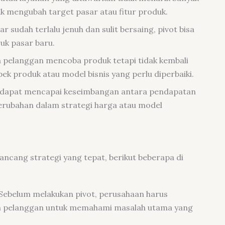
uk mengubah target pasar atau fitur produk.
ar sudah terlalu jenuh dan sulit bersaing, pivot bisa
k pasar baru.
a pelanggan mencoba produk tetapi tidak kembali
k produk atau model bisnis yang perlu diperbaiki.
ak dapat mencapai keseimbangan antara pendapatan
perubahan dalam strategi harga atau model
ancang strategi yang tepat, berikut beberapa di
Sebelum melakukan pivot, perusahaan harus
n pelanggan untuk memahami masalah utama yang