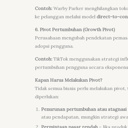
Contoh:
Warby Parker menghilangkan toko 
ke pelanggan melalui model
direct-to-co
6. Pivot Pertumbuhan (Growth Pivot)
Perusahaan mengubah pendekatan pemas
adopsi pengguna.
Contoh:
TikTok menggunakan strategi infl
pertumbuhan pengguna secara eksponensi
Kapan Harus Melakukan Pivot?
Tidak semua bisnis perlu melakukan pivot,
diperlukan:
Penurunan pertumbuhan atau stagnasi
atau pendapatan, mungkin strategi awal
Permintaan pasar rendah
– Jika produk