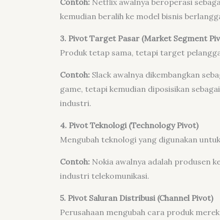
Contoh:
Netflix awalnya beroperasi sebaga
kemudian beralih ke model bisnis berlangg
3. Pivot Target Pasar (Market Segment Piv
Produk tetap sama, tetapi target pelangg
Contoh:
Slack awalnya dikembangkan sebag
game, tetapi kemudian diposisikan sebagai 
industri.
4. Pivot Teknologi (Technology Pivot)
Mengubah teknologi yang digunakan untuk 
Contoh:
Nokia awalnya adalah produsen ker
industri telekomunikasi.
5. Pivot Saluran Distribusi (Channel Pivot)
Perusahaan mengubah cara produk mereka d