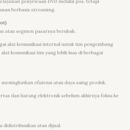
i layanan penyewaan DVD melalui pos, tetapi
anan berbasis streaming.
ot)
an atau segmen pasarnya berubah.
ai alat komunikasi internal untuk tim pengembang
alat komunikasi tim yang lebih luas di berbagai
meningkatkan efisiensi atau daya saing produk.
tas dan barang elektronik sebelum akhirnya fokus ke
idistribusikan atau dijual.