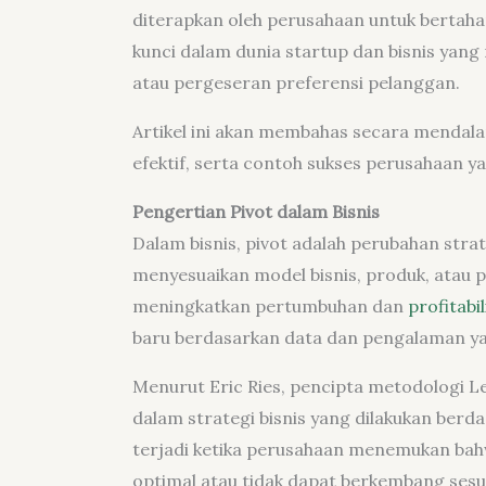
diterapkan oleh perusahaan untuk bertaha
kunci dalam dunia startup dan bisnis yan
atau pergeseran preferensi pelanggan.
Artikel ini akan membahas secara mendalam
efektif, serta contoh sukses perusahaan ya
Pengertian Pivot dalam Bisnis
Dalam bisnis, pivot adalah perubahan stra
menyesuaikan model bisnis, produk, atau p
meningkatkan pertumbuhan dan
profitabil
baru berdasarkan data dan pengalaman yan
Menurut Eric Ries, pencipta metodologi L
dalam strategi bisnis yang dilakukan berd
terjadi ketika perusahaan menemukan bahw
optimal atau tidak dapat berkembang sesu