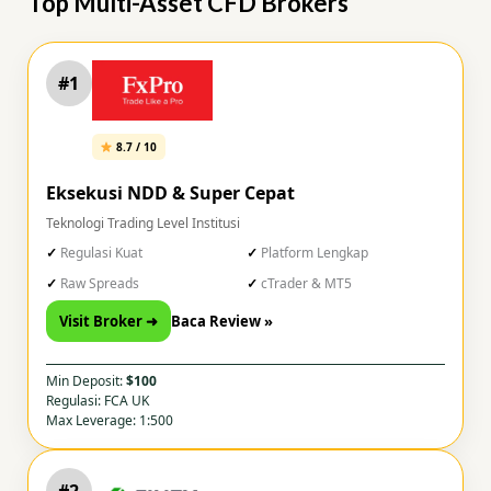
Top Multi-Asset CFD Brokers
#1
8.7 / 10
Eksekusi NDD & Super Cepat
Teknologi Trading Level Institusi
Regulasi Kuat
Platform Lengkap
Raw Spreads
cTrader & MT5
Visit Broker ➜
Baca Review »
Min Deposit:
$100
Regulasi: FCA UK
Max Leverage: 1:500