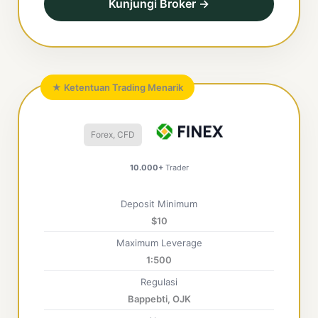
Kunjungi Broker →
★ Ketentuan Trading Menarik
Forex, CFD
10.000+
Trader
Deposit Minimum
$10
Maximum Leverage
1:500
Regulasi
Bappebti, OJK