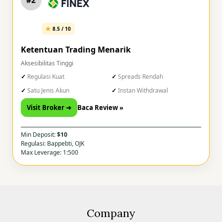
#2
8.5 / 10
Ketentuan Trading Menarik
Aksesibilitas Tinggi
Regulasi Kuat
Spreads Rendah
Satu Jenis Akun
Instan Withdrawal
Visit Broker ➜
Baca Review »
Min Deposit:
$10
Regulasi: Bappebti, OJK
Max Leverage: 1:500
Company