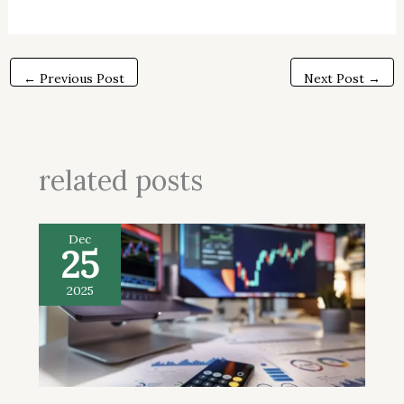
←
Previous Post
Next Post
→
related posts
Dec
25
2025