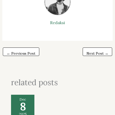
Redaksi
←
Previous Post
Next Post
→
related posts
Dec
8
2025