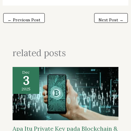
←
Previous Post
Next Post
→
related posts
Dec
3
2025
Apa Itu Private Key pada Blockchain &