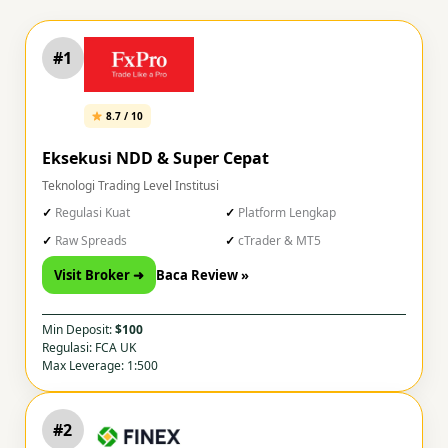
#1
8.7 / 10
Eksekusi NDD & Super Cepat
Teknologi Trading Level Institusi
Regulasi Kuat
Platform Lengkap
Raw Spreads
cTrader & MT5
Visit Broker ➜
Baca Review »
Min Deposit:
$100
Regulasi: FCA UK
Max Leverage: 1:500
#2