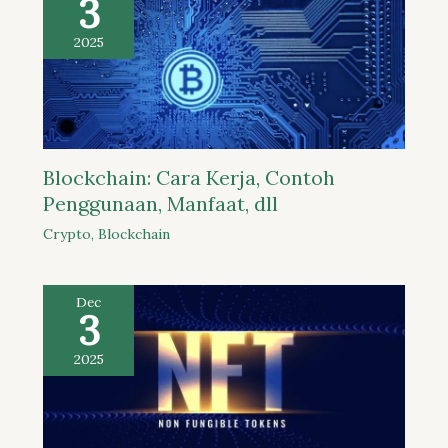
3
2025
Blockchain: Cara Kerja, Contoh
Penggunaan, Manfaat, dll
Crypto
,
Blockchain
Dec
3
2025