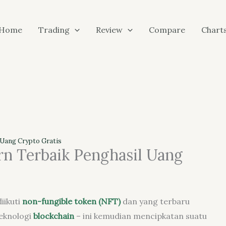
Home
Trading
Review
Compare
Chart
 Uang Crypto Gratis
rn Terbaik Penghasil Uang
iikuti
non-fungible token (NFT)
dan yang terbaru
teknologi
blockchain
– ini kemudian mencipkatan suatu