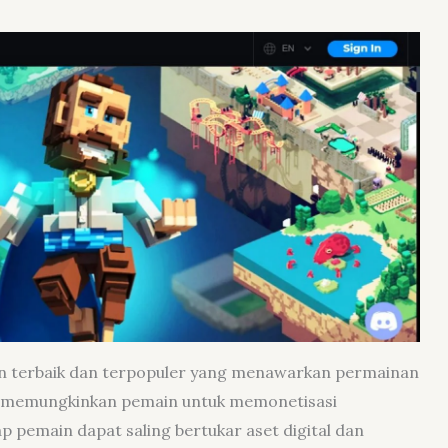
rn terbaik dan terpopuler yang menawarkan permainan
an memungkinkan pemain untuk memonetisasi
 pemain dapat saling bertukar aset digital dan