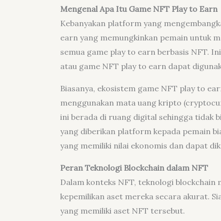
Mengenal Apa Itu Game NFT Play to Earn
Kebanyakan platform yang mengembangka
earn yang memungkinkan pemain untuk men
semua game play to earn berbasis NFT. Ini
atau game NFT play to earn dapat digunak
Biasanya, ekosistem game NFT play to ear
menggunakan mata uang kripto (cryptocur
ini berada di ruang digital sehingga tida
yang diberikan platform kepada pemain b
yang memiliki nilai ekonomis dan dapat di
Peran Teknologi Blockchain dalam NFT
Dalam konteks NFT, teknologi blockchain
kepemilikan aset mereka secara akurat. Sia
yang memiliki aset NFT tersebut.