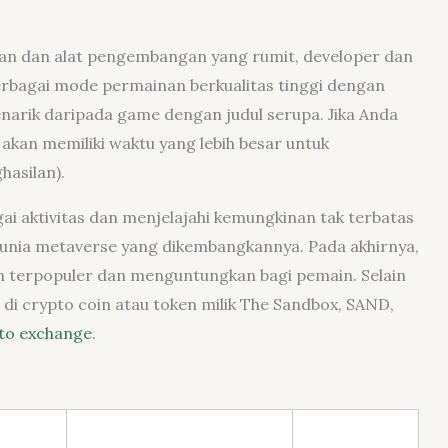
ikan dan alat pengembangan yang rumit, developer dan
bagai mode permainan berkualitas tinggi dengan
narik daripada game dengan judul serupa. Jika Anda
 akan memiliki waktu yang lebih besar untuk
asilan).
gai aktivitas dan menjelajahi kemungkinan tak terbatas
unia metaverse yang dikembangkannya. Pada akhirnya,
an terpopuler dan menguntungkan bagi pemain. Selain
 di crypto coin atau token milik The Sandbox, SAND,
to exchange
.