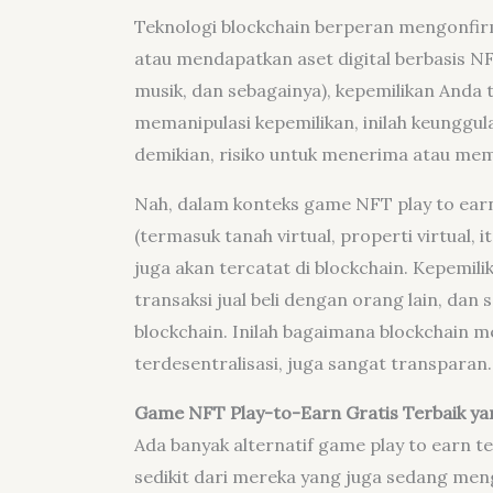
Teknologi blockchain berperan mengonfirma
atau mendapatkan aset digital berbasis NFT
musik, dan sebagainya), kepemilikan Anda 
memanipulasi kepemilikan, inilah keunggul
demikian, risiko untuk menerima atau mem
Nah, dalam konteks game NFT play to earn
(termasuk tanah virtual, properti virtual, 
juga akan tercatat di blockchain. Kepemil
transaksi jual beli dengan orang lain, dan
blockchain. Inilah bagaimana blockchain me
terdesentralisasi, juga sangat transparan.
Game NFT
Play-to-Earn Gratis Terbaik y
Ada banyak alternatif game play to earn te
sedikit dari mereka yang juga sedang me