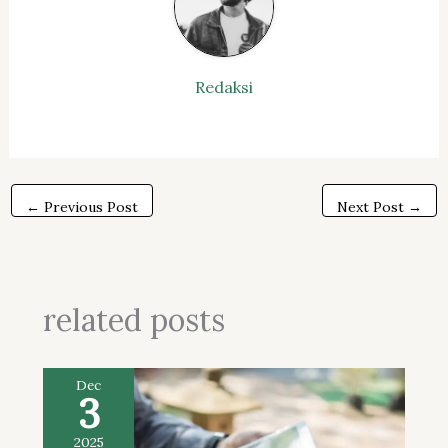
Redaksi
←
Previous Post
Next Post
→
related posts
Dec
3
2025