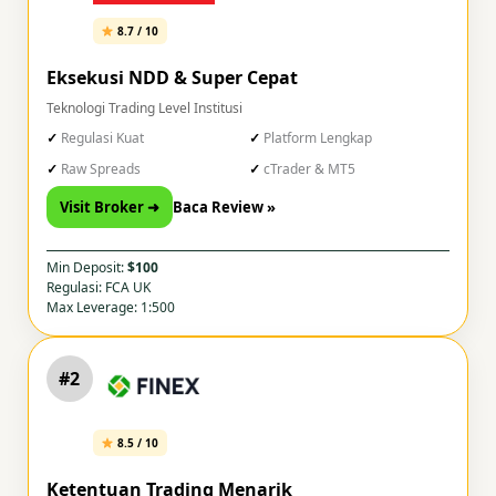
8.7 / 10
Eksekusi NDD & Super Cepat
Teknologi Trading Level Institusi
Regulasi Kuat
Platform Lengkap
Raw Spreads
cTrader & MT5
Visit Broker ➜
Baca Review »
Min Deposit:
$100
Regulasi: FCA UK
Max Leverage: 1:500
#2
8.5 / 10
Ketentuan Trading Menarik