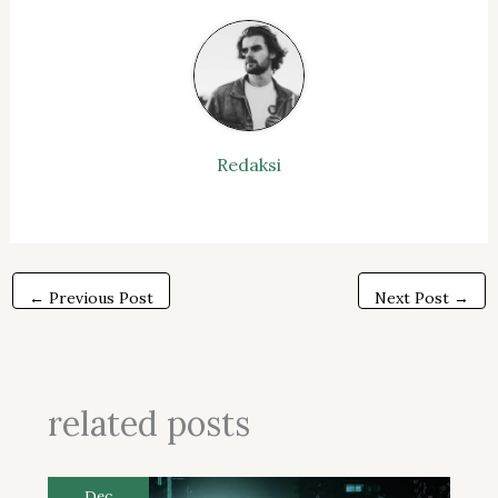
Redaksi
←
Previous Post
Next Post
→
related posts
Dec