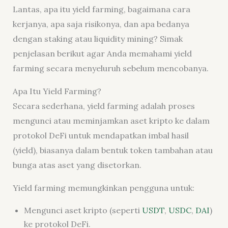
Lantas, apa itu yield farming, bagaimana cara
kerjanya, apa saja risikonya, dan apa bedanya
dengan staking atau liquidity mining? Simak
penjelasan berikut agar Anda memahami yield
farming secara menyeluruh sebelum mencobanya.
Apa Itu Yield Farming?
Secara sederhana, yield farming adalah proses
mengunci atau meminjamkan aset kripto ke dalam
protokol DeFi untuk mendapatkan imbal hasil
(yield), biasanya dalam bentuk token tambahan atau
bunga atas aset yang disetorkan.
Yield farming memungkinkan pengguna untuk:
Mengunci aset kripto (seperti
USDT
,
USDC
,
DAI
)
ke protokol DeFi.