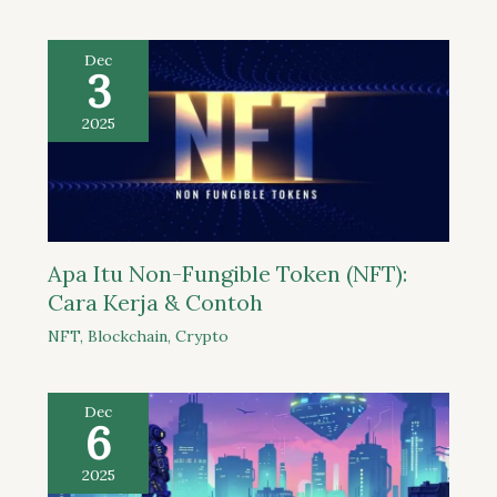
Dec
3
2025
Apa Itu Non-Fungible Token (NFT):
Cara Kerja & Contoh
NFT
,
Blockchain
,
Crypto
Dec
6
2025