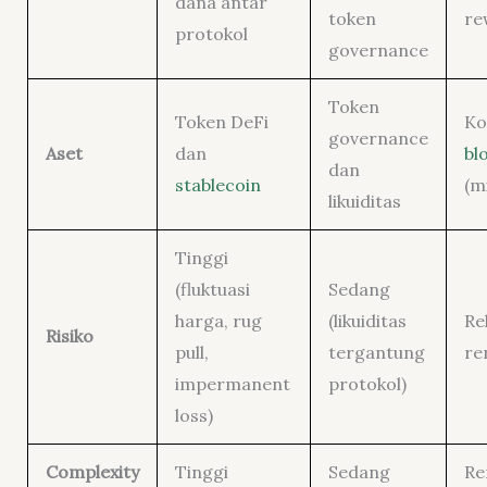
dana antar
token
re
protokol
governance
Token
Token DeFi
Ko
governance
Aset
dan
bl
dan
stablecoin
(m
likuiditas
Tinggi
(fluktuasi
Sedang
harga, rug
(likuiditas
Rel
Risiko
pull,
tergantung
re
impermanent
protokol)
loss)
Complexity
Tinggi
Sedang
Re