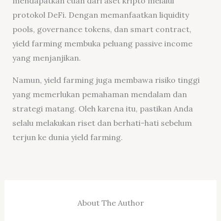
mendapatkan cuan dari aset kripto melalui
protokol DeFi. Dengan memanfaatkan liquidity
pools, governance tokens, dan smart contract,
yield farming membuka peluang passive income
yang menjanjikan.
Namun, yield farming juga membawa risiko tinggi
yang memerlukan pemahaman mendalam dan
strategi matang. Oleh karena itu, pastikan Anda
selalu melakukan riset dan berhati-hati sebelum
terjun ke dunia yield farming.
About The Author