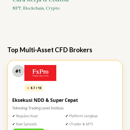
NFT
,
Blockchain
,
Crypto
Top Multi-Asset CFD Brokers
#1
8.7 / 10
Eksekusi NDD & Super Cepat
Teknologi Trading Level Institusi
Regulasi Kuat
Platform Lengkap
Raw Spreads
cTrader & MT5