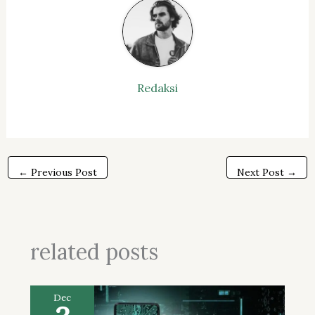
Redaksi
←
Previous Post
Next Post
→
related posts
Dec