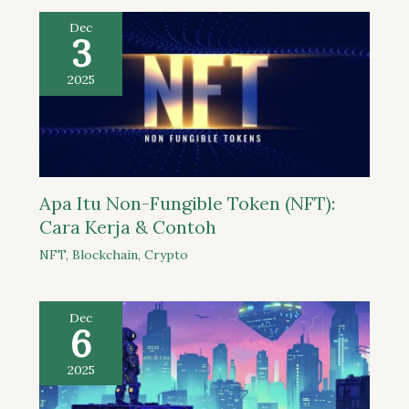
Dec
3
2025
Apa Itu Non-Fungible Token (NFT):
Cara Kerja & Contoh
NFT
,
Blockchain
,
Crypto
Dec
6
2025