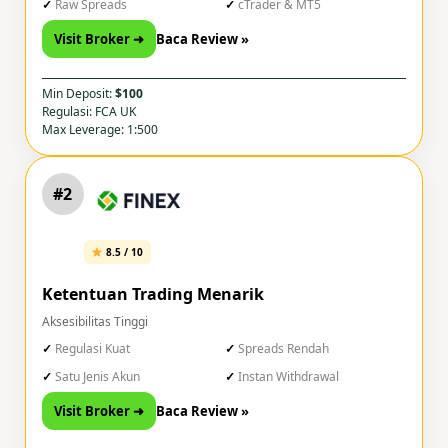
Raw Spreads
cTrader & MT5
Visit Broker ➜
Baca Review »
Min Deposit:
$100
Regulasi: FCA UK
Max Leverage: 1:500
#2
8.5 / 10
Ketentuan Trading Menarik
Aksesibilitas Tinggi
Regulasi Kuat
Spreads Rendah
Satu Jenis Akun
Instan Withdrawal
Visit Broker ➜
Baca Review »