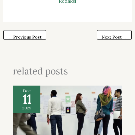
Redaksi
←
Previous Post
Next Post
→
related posts
Dec
11
2025