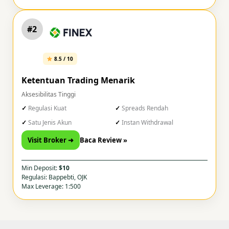
#2
8.5 / 10
Ketentuan Trading Menarik
Aksesibilitas Tinggi
Regulasi Kuat
Spreads Rendah
Satu Jenis Akun
Instan Withdrawal
Visit Broker ➜
Baca Review »
Min Deposit:
$10
Regulasi: Bappebti, OJK
Max Leverage: 1:500