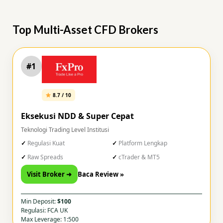
Top Multi-Asset CFD Brokers
#1
8.7 / 10
Eksekusi NDD & Super Cepat
Teknologi Trading Level Institusi
Regulasi Kuat
Platform Lengkap
Raw Spreads
cTrader & MT5
Visit Broker ➜
Baca Review »
Min Deposit:
$100
Regulasi: FCA UK
Max Leverage: 1:500