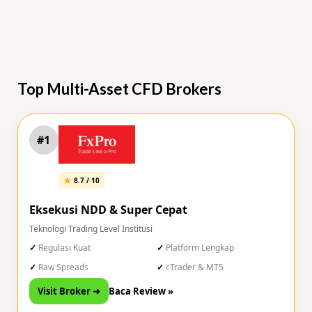
Top Multi-Asset CFD Brokers
#1
8.7 / 10
Eksekusi NDD & Super Cepat
Teknologi Trading Level Institusi
Regulasi Kuat
Platform Lengkap
Raw Spreads
cTrader & MT5
Visit Broker ➜
Baca Review »