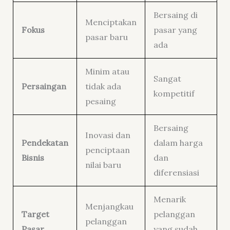
Bersaing di
Menciptakan
Fokus
pasar yang
pasar baru
ada
Minim atau
Sangat
Persaingan
tidak ada
kompetitif
pesaing
Bersaing
Inovasi dan
Pendekatan
dalam harga
penciptaan
Bisnis
dan
nilai baru
diferensiasi
Menarik
Menjangkau
Target
pelanggan
pelanggan
Pasar
yang sudah