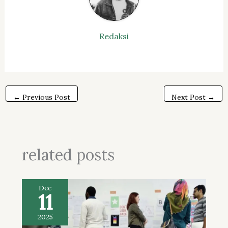
Redaksi
←
Previous Post
Next Post
→
related posts
Dec
11
2025