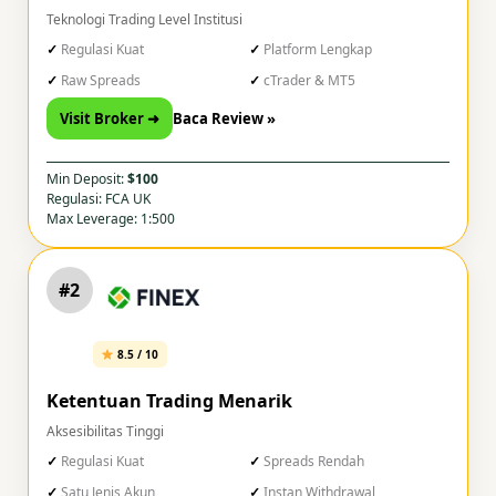
Teknologi Trading Level Institusi
Regulasi Kuat
Platform Lengkap
Raw Spreads
cTrader & MT5
Visit Broker ➜
Baca Review »
Min Deposit:
$100
Regulasi: FCA UK
Max Leverage: 1:500
#2
8.5 / 10
Ketentuan Trading Menarik
Aksesibilitas Tinggi
Regulasi Kuat
Spreads Rendah
Satu Jenis Akun
Instan Withdrawal