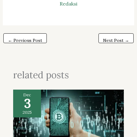
Redaksi
←
Previous Post
Next Post
→
related posts
Dec
3
2025