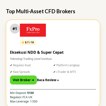
Top Multi-Asset CFD Brokers
#1
8.7 / 10
Eksekusi NDD & Super Cepat
Teknologi Trading Level Institusi
Regulasi Kuat
Platform Lengkap
Raw Spreads
cTrader & MT5
Visit Broker ➜
Baca Review »
Min Deposit:
$100
Regulasi: FCA UK
Max Leverage: 1:500