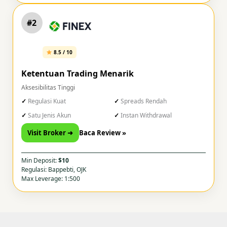
#2
8.5 / 10
Ketentuan Trading Menarik
Aksesibilitas Tinggi
Regulasi Kuat
Spreads Rendah
Satu Jenis Akun
Instan Withdrawal
Visit Broker ➜
Baca Review »
Min Deposit:
$10
Regulasi: Bappebti, OJK
Max Leverage: 1:500