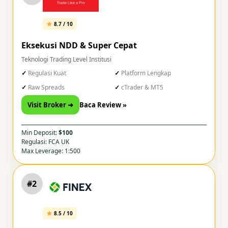
8.7 / 10
Eksekusi NDD & Super Cepat
Teknologi Trading Level Institusi
Regulasi Kuat
Platform Lengkap
Raw Spreads
cTrader & MT5
Visit Broker ➜
Baca Review »
Min Deposit:
$100
Regulasi: FCA UK
Max Leverage: 1:500
#2
8.5 / 10