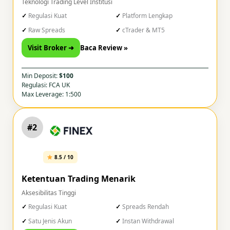
Teknologi Trading Level Institusi
Regulasi Kuat
Platform Lengkap
Raw Spreads
cTrader & MT5
Visit Broker ➜
Baca Review »
Min Deposit:
$100
Regulasi: FCA UK
Max Leverage: 1:500
#2
8.5 / 10
Ketentuan Trading Menarik
Aksesibilitas Tinggi
Regulasi Kuat
Spreads Rendah
Satu Jenis Akun
Instan Withdrawal