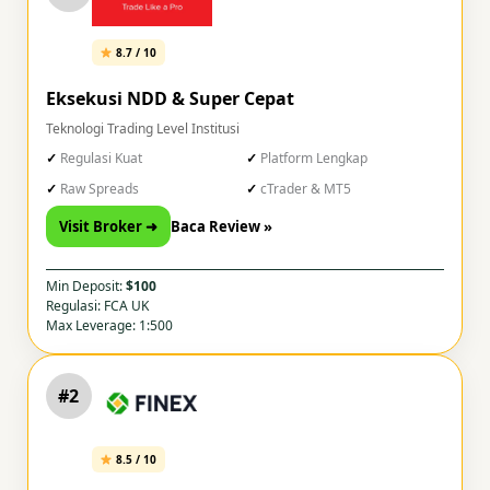
8.7 / 10
Eksekusi NDD & Super Cepat
Teknologi Trading Level Institusi
Regulasi Kuat
Platform Lengkap
Raw Spreads
cTrader & MT5
Visit Broker ➜
Baca Review »
Min Deposit:
$100
Regulasi: FCA UK
Max Leverage: 1:500
#2
8.5 / 10