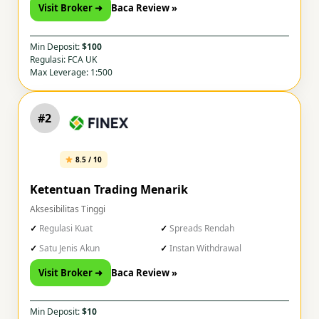
Visit Broker ➜
Baca Review »
Min Deposit:
$100
Regulasi: FCA UK
Max Leverage: 1:500
#2
8.5 / 10
Ketentuan Trading Menarik
Aksesibilitas Tinggi
Regulasi Kuat
Spreads Rendah
Satu Jenis Akun
Instan Withdrawal
Visit Broker ➜
Baca Review »
Min Deposit:
$10