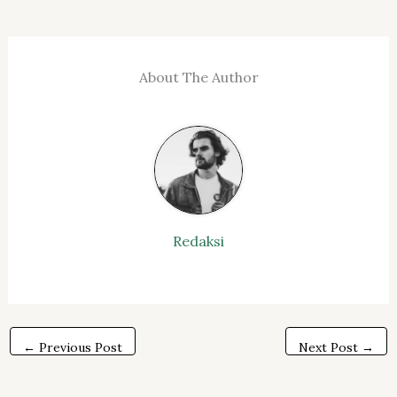
About The Author
Redaksi
←
Previous Post
Next Post
→