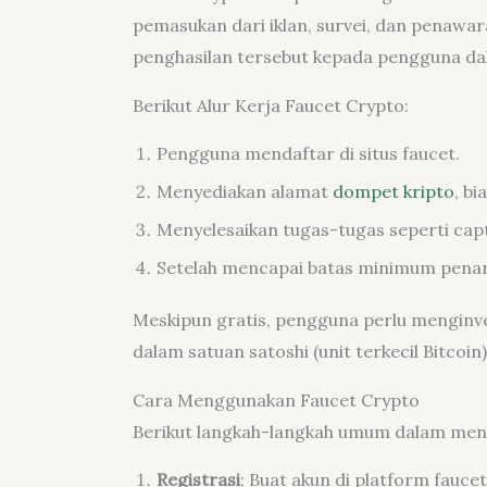
pemasukan dari iklan, survei, dan penawar
penghasilan tersebut kepada pengguna dal
Berikut Alur Kerja Faucet Crypto:
Pengguna mendaftar di situs faucet.
Menyediakan alamat
dompet kripto
, b
Menyelesaikan tugas-tugas seperti captch
Setelah mencapai batas minimum penari
Meskipun gratis, pengguna perlu menginve
dalam satuan satoshi (unit terkecil Bitcoin)
Cara Menggunakan Faucet Crypto
Berikut langkah-langkah umum dalam men
Registrasi
: Buat akun di platform faucet