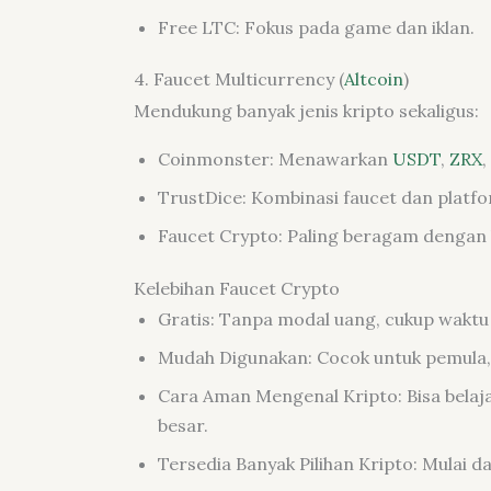
Free LTC: Fokus pada game dan iklan.
4. Faucet Multicurrency (
Altcoin
)
Mendukung banyak jenis kripto sekaligus:
Coinmonster: Menawarkan
USDT
,
ZRX
,
TrustDice: Kombinasi faucet dan platf
Faucet Crypto: Paling beragam dengan le
Kelebihan Faucet Crypto
Gratis: Tanpa modal uang, cukup waktu 
Mudah Digunakan:
Cocok untuk pemula,
Cara Aman Mengenal Kripto:
Bisa belaj
besar.
Tersedia Banyak Pilihan Kripto:
Mulai da