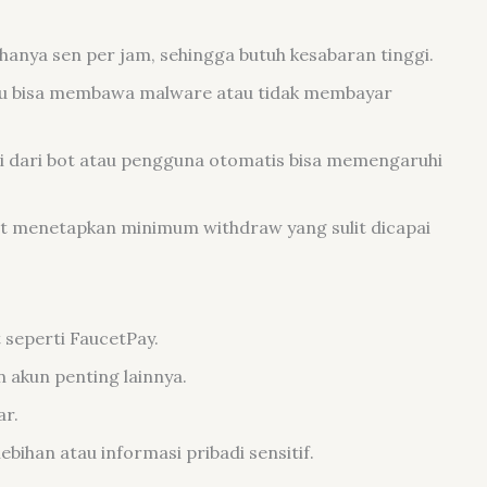
hanya sen per jam, sehingga butuh kesabaran tinggi.
su bisa membawa malware atau tidak membayar
i dari bot atau pengguna otomatis bisa memengaruhi
t menetapkan minimum withdraw yang sulit dicapai
seperti FaucetPay.
akun penting lainnya.
ar.
bihan atau informasi pribadi sensitif.