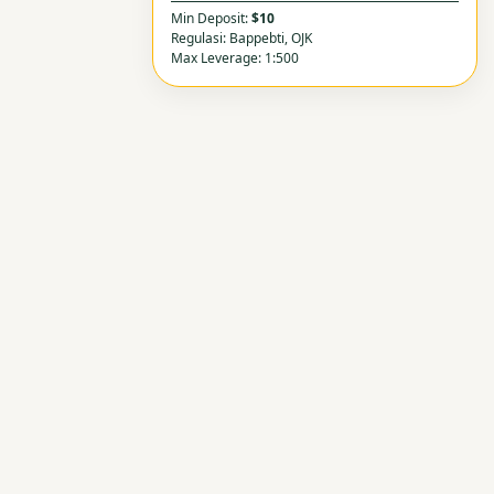
Min Deposit:
$10
Regulasi: Bappebti, OJK
Max Leverage: 1:500