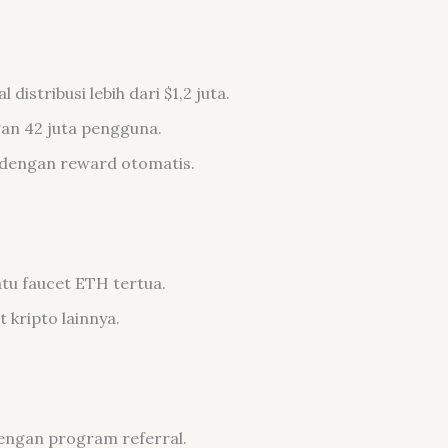
l distribusi lebih dari $1,2 juta.
gan 42 juta pengguna.
 dengan reward otomatis.
atu faucet ETH tertua.
 kripto lainnya.
dengan program referral.