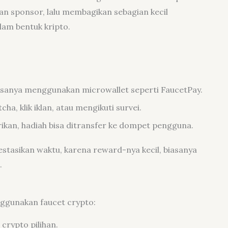
an sponsor, lalu membagikan sebagian kecil
am bentuk kripto.
iasanya menggunakan microwallet seperti FaucetPay.
a, klik iklan, atau mengikuti survei.
kan, hadiah bisa ditransfer ke dompet pengguna.
stasikan waktu, karena reward-nya kecil, biasanya
.
ggunakan faucet crypto:
 crypto pilihan.